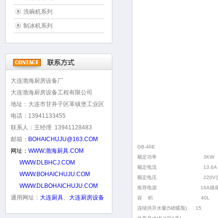
洗碗机系列
制冰机系列
大连渤海厨房设备厂
大连渤海厨房设备工程有限公司
地址：大连市甘井子区革镇堡工业区
电话：13941133455
联系人：王经理 13941128483
邮箱：
BOHAICHUJU@163.COM
GB-40E
网址：
WWW.渤海厨具.COM
额定功率
3KW
WWW.DLBHCJ.COM
额定电流
13.6A
WWW.BOHAICHUJU.COM
额定电压
220V
WWW.DLBOHAICHUJU.COM
推荐电源
16A
插
通用网址：
大连厨具
、
大连厨房设备
容
积
40L
连续供开水量(5磅暖瓶) 15