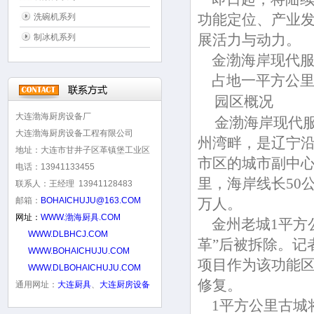
功能定位、产业
洗碗机系列
展活力与动力。
制冰机系列
金渤海岸现代服
占地一平方公里
园区概况
大连渤海厨房设备厂
金渤海岸现代服
大连渤海厨房设备工程有限公司
州湾畔，是辽宁
地址：大连市甘井子区革镇堡工业区
市区的城市副中心
电话：13941133455
里，海岸线长50
联系人：王经理 13941128483
邮箱：
BOHAICHUJU@163.COM
万人。
网址：
WWW.渤海厨具.COM
金州老城1平方公
WWW.DLBHCJ.COM
革”后被拆除。记
WWW.BOHAICHUJU.COM
项目作为该功能
WWW.DLBOHAICHUJU.COM
修复。
通用网址：
大连厨具
、
大连厨房设备
1平方公里古城